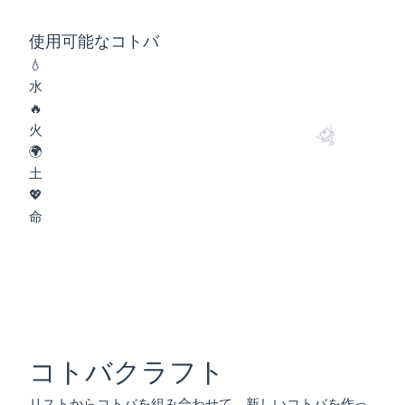
使用可能なコトバ
💧
水
🔥
火
🎪
🌍
土
💖
命
コトバクラフト
リストからコトバを組み合わせて、新しいコトバを作っ