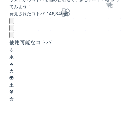
🐝
てみよう！
🌸
発見されたコトバ: 146,340個
使用可能なコトバ
💧
水
🔥
火
🌍
土
💖
命